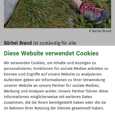
© Bärbel Brand
Bärbel Brand
ist zuständig für alle
Verwaltungsangelegenheiten für die
Diese Website verwendet Cookies
Trainer*innen und Tourenleiter*innen. Ebenso ist
sie Ansprechpartnerin, wenn es Fragen zu den
Wir verwenden Cookies, um Inhalte und Anzeigen zu
Kurs- und Toureninhalten gibt.
personalisieren, Funktionen für soziale Medien anbieten zu
können und Zugriffe auf unsere Website zu analysieren.
b.brand@dav-wiesbaden.de
Außerdem geben wir Informationen zu Ihrer Verwendung
unserer Website an unsere Partner für soziale Medien,
Werbung und Analysen weiter. Unsere Partner führen diese
Informationen möglicherweise mit weiteren Daten
zusammen, die Sie ihnen bereitgestellt haben oder die sie
im Rahmen Ihrer Nutzung der Dienste gesammelt haben.