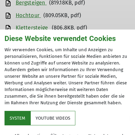
Bergsteigen
(819.18KB, pdf)
Hochtour
(809.05KB, pdf)
Klettersteige
(806.8KB, pdf)
Diese Website verwendet Cookies
Radtouren
(805.52KB, pdf)
Wir verwenden Cookies, um Inhalte und Anzeigen zu
Skihochtour
(812.49KB, pdf)
personalisieren, Funktionen für soziale Medien anbieten zu
können und Zugriffe auf unsere Website zu analysieren.
Skitour Schneeschuhtour
(812.25KB, pdf)
Außerdem geben wir Informationen zu Ihrer Verwendung
unserer Website an unsere Partner für soziale Medien,
Sportklettern Klettergarten
(801.47KB, pdf)
Werbung und Analysen weiter. Unsere Partner führen diese
Wandern und Hüttentour
(823.15KB, pdf)
Informationen möglicherweise mit weiteren Daten
zusammen, die Sie ihnen bereitgestellt haben oder die sie
im Rahmen Ihrer Nutzung der Dienste gesammelt haben.
SYSTEM
YOUTUBE VIDEOS
Sektion