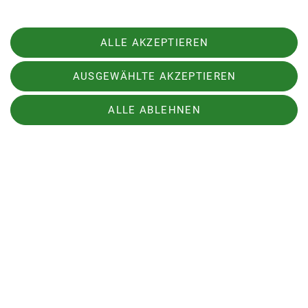
ALLE AKZEPTIEREN
AUSGEWÄHLTE AKZEPTIEREN
WISPO 25-Stunden Lauf im
ALLE ABLEHNEN
Wiesbadener Kurpark
dieses Jahr am 12.-13. September 2026 zum 21.
Mal
29.06.2026
Hier geht's zur Veranstaltung
mehr erfahren