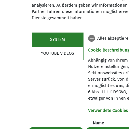
analysieren. Außerdem geben wir Informationen 
Partner führen diese Informationen möglicherwei
Dienste gesammelt haben.
Sektion
Aktu
Alles akzeptier
SYSTEM
Cookie Beschreibun
Mitglied werden
Veransta
YOUTUBE VIDEOS
Spenden
Abhängig von Ihrem 
Dokumente
Nutzereinstellungen
Ansprechpartner*innen
Sektionswebsites erf
Server zurück, von 
ermöglicht es uns, d
6 Abs. 1 lit. f DSGV
etwaiger von Ihnen e
Verwendete Cookies
Name