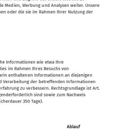
ale Medien, Werbung und Analysen weiter. Unsere
ben oder die sie im Rahmen Ihrer Nutzung der
Sektion Wiesbaden des
Deutschen Alpenvereins e.V.
In der Lach 4
65207 Wiesbaden
he Informationen wie etwa Ihre
Telefon +4961159334
 dies im Rahmen Ihres Besuchs von
darin enthaltenen Informationen an diejenigen
d Verarbeitung der betreffenden Informationen
Kontakt
erfahrung zu verbessern. Rechtsgrundlage ist Art.
ingenderforderlich sind sowie zum Nachweis
icherdauer 350 Tage).
Ablauf