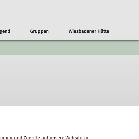
ugend
Gruppen
Wiesbadener Hütte
sgeschichte
Veröffentlichungen - Termine und Preise
Jugendvollversammlung
Ausrüstungslisten
Dokumente
schichte als pdf
Teilnahmebedingungen
e des Umbaus
Ausrüstungslisten
ichte der Sektion während der NS-
Satzungen
Kletterwand
önnen und Zugriffe auf unsere Website zu