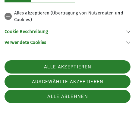
Alles akzeptieren (Übertragung von Nutzerdaten und
Cookies)
Cookie Beschreibung
Verwendete Cookies
ALLE AKZEPTIEREN
AUSGEWÄHLTE AKZEPTIEREN
ALLE ABLEHNEN
Neu: der digitale DAV-
Mitgliedsausweis
29.09.2023
Dein DAV-Mitgliedsausweis ist jetzt auch in