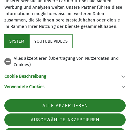
unserer Website an unsere Partner für soziale Medien,
Werbung und Analysen weiter. Unsere Partner führen diese
Ab 2026 Termine und Preise
(263.01KB, pdf)
Informationen möglicherweise mit weiteren Daten
zusammen, die Sie ihnen bereitgestellt haben oder die sie
im Rahmen Ihrer Nutzung der Dienste gesammelt haben.
SYSTEM
YOUTUBE VIDEOS
Sektion
Alles akzeptieren (Übertragung von Nutzerdaten und
Aktuelles
Cookies)
Cookie Beschreibung
Sektion Wiesbaden des Deutschen Alpenvereins e.V.
Verwendete Cookies
In der Lach 4
65207 Wiesbaden
Telefon +4961159334
ALLE AKZEPTIEREN
Kontakt
AUSGEWÄHLTE AKZEPTIEREN