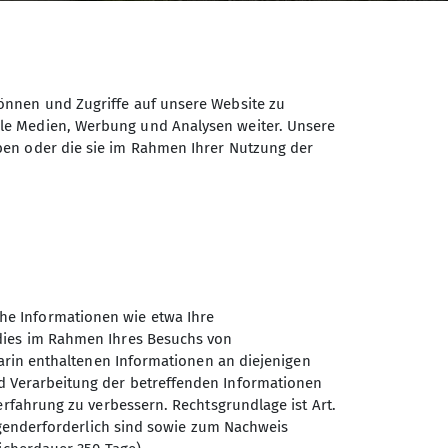
önnen und Zugriffe auf unsere Website zu
ale Medien, Werbung und Analysen weiter. Unsere
ben oder die sie im Rahmen Ihrer Nutzung der
he Informationen wie etwa Ihre
 dies im Rahmen Ihres Besuchs von
darin enthaltenen Informationen an diejenigen
enamt
Sektionsgeschichte
d Verarbeitung der betreffenden Informationen
erfahrung zu verbessern. Rechtsgrundlage ist Art.
ingenderforderlich sind sowie zum Nachweis
r erfahren
mehr erfahren