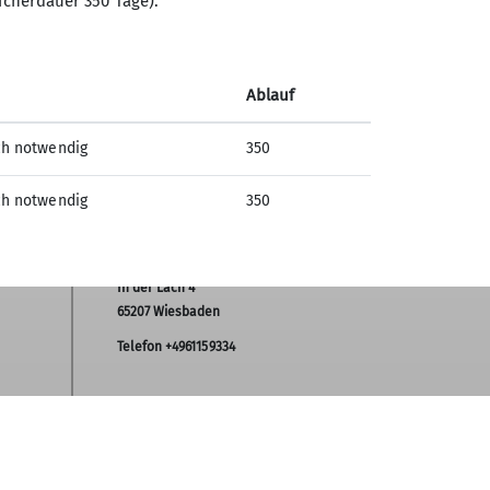
icherdauer 350 Tage).
Ablauf
ch notwendig
350
ch notwendig
350
Sektion Wiesbaden des
Deutschen Alpenvereins e.V.
In der Lach 4
65207 Wiesbaden
Telefon +4961159334
Kontakt