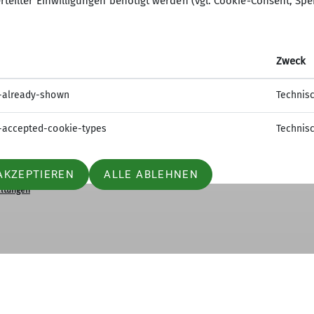
rteilter Einwilligungen benötigt werden (vgl. Cookie-Consent, Spe
Zweck
-already-shown
Technis
-accepted-cookie-types
Technis
elles
AKZEPTIEREN
ALLE ABLEHNEN
ltungen