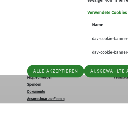
etwaiger von Ihnen e
Verwendete Cookies
Name
dav-cookie-banner
dav-cookie-banner
Sektion
Aktu
ALLE AKZEPTIEREN
AUSGEWÄHLTE 
Mitglied werden
Veransta
Spenden
Dokumente
Ansprechpartner*innen