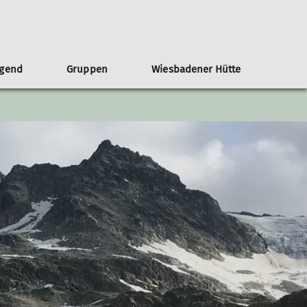
ugend
Gruppen
Wiesbadener Hütte
sgeschichte
Veröffentlichungen - Termine und Preise
Jugendvollversammlung
Ausrüstungslisten
Dokumente
schichte als pdf
Teilnahmebedingungen
e des Umbaus
Ausrüstungslisten
ichte der Sektion während der NS-
Satzungen
Kletterwand