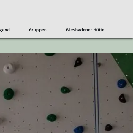
ugend
Gruppen
Wiesbadener Hütte
sgeschichte
Veröffentlichungen - Termine und Preise
Jugendvollversammlung
Ausrüstungslisten
Dokumente
schichte als pdf
Teilnahmebedingungen
e des Umbaus
Ausrüstungslisten
ichte der Sektion während der NS-
Satzungen
Kletterwand