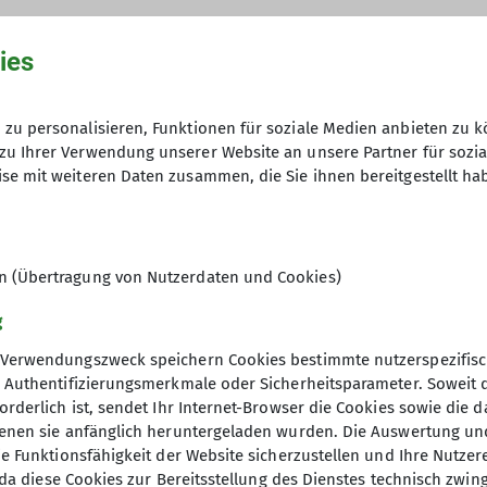
ies
ereins DAV
zu personalisieren, Funktionen für soziale Medien anbieten zu k
zu Ihrer Verwendung unserer Website an unsere Partner für sozi
se mit weiteren Daten zusammen, die Sie ihnen bereitgestellt ha
g)
 für euch da und beantworten Fragen rund um die Mitgl
en (Übertragung von Nutzerdaten und Cookies)
en werden.
g
Ostpreußenstraße oder Bus N. 21. oder 22. bis Burgacke
Verwendungszweck speichern Cookies bestimmte nutzerspezifisc
, Authentifizierungsmerkmale oder Sicherheitsparameter. Soweit
orderlich ist, sendet Ihr Internet-Browser die Cookies sowie die 
denen sie anfänglich heruntergeladen wurden. Die Auswertung un
ie Funktionsfähigkeit der Website sicherzustellen und Ihre Nutzer
O, da diese Cookies zur Bereitsstellung des Dienstes technisch zw