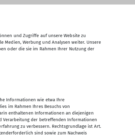
önnen und Zugriffe auf unsere Website zu
ale Medien, Werbung und Analysen weiter. Unsere
ben oder die sie im Rahmen Ihrer Nutzung der
iedschaft, unsere Kurse und Touren.
r. (Fußweg ca. 800m)
he Informationen wie etwa Ihre
 dies im Rahmen Ihres Besuchs von
darin enthaltenen Informationen an diejenigen
d Verarbeitung der betreffenden Informationen
erfahrung zu verbessern. Rechtsgrundlage ist Art.
ingenderforderlich sind sowie zum Nachweis