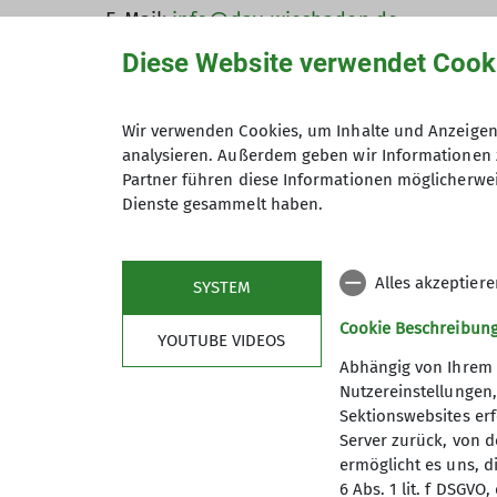
E-Mail:
info@dav-wiesbaden.de
Diese Website verwendet Cook
Kontoverbindung
:
Sektion Wiesbaden des Deutschen Alpenv
Wir verwenden Cookies, um Inhalte und Anzeigen 
Nassauische Sparkasse Wiesbaden
analysieren. Außerdem geben wir Informationen 
IBAN DE51 5105 0015 0100 0008 22
Partner führen diese Informationen möglicherwei
Dienste gesammelt haben.
Spenden
sehr gerne an das o.a. Konto
(Ab 200€ erhaltet ihr eine Spendenquittun
Wir sind in unserer Geschäftsstelle gerne
Alles akzeptier
SYSTEM
Karten und Bücher können hier ausgelieh
Cookie Beschreibun
YOUTUBE VIDEOS
Busanbindung:
Bus Nr. 16 bis Haltestelle 
Abhängig von Ihrem 
Nutzereinstellungen
Sektionswebsites erf
Server zurück, von 
ermöglicht es uns, d
In der Lach 4
6 Abs. 1 lit. f DSGV