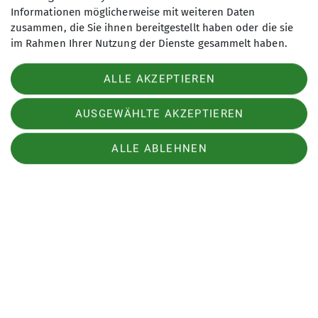
Informationen möglicherweise mit weiteren Daten
zusammen, die Sie ihnen bereitgestellt haben oder die sie
Sektion Wiesbaden des Deutschen Alpenvereins e.V.
im Rahmen Ihrer Nutzung der Dienste gesammelt haben.
In der Lach 4
65207 Wiesbaden
Telefon +4961159334
ALLE AKZEPTIEREN
SYSTEM
YOUTUBE VIDEOS
Kontakt
AUSGEWÄHLTE AKZEPTIEREN
Alles akzeptieren (Übertragung von Nutzerdaten und
Cookies)
Impressum
Datenschutz
Datenschutz-Einstellungen
ALLE ABLEHNEN
Öffnungszeiten
Cookie Beschreibung
Verwendete Cookies