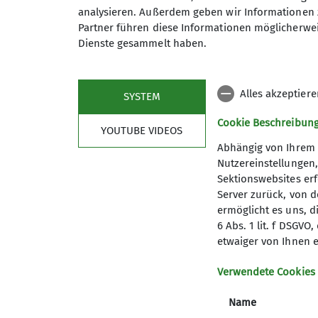
analysieren. Außerdem geben wir Informationen 
Partner führen diese Informationen möglicherwei
Dienste gesammelt haben.
Alles akzeptier
SYSTEM
Cookie Beschreibun
YOUTUBE VIDEOS
Abhängig von Ihrem 
Nutzereinstellungen
Sektionswebsites erf
Server zurück, von 
ermöglicht es uns, d
6 Abs. 1 lit. f DSGV
Sektion
Aktu
etwaiger von Ihnen e
Mitglied werden
Veransta
Verwendete Cookies
Spenden
Name
Dokumente