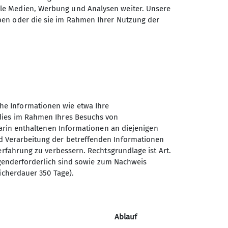
ale Medien, Werbung und Analysen weiter. Unsere
ben oder die sie im Rahmen Ihrer Nutzung der
he Informationen wie etwa Ihre
 dies im Rahmen Ihres Besuchs von
darin enthaltenen Informationen an diejenigen
d Verarbeitung der betreffenden Informationen
erfahrung zu verbessern. Rechtsgrundlage ist Art.
Sektion Wiesbaden des
ingenderforderlich sind sowie zum Nachweis
Deutschen Alpenvereins e.V.
icherdauer 350 Tage).
In der Lach 4
65207 Wiesbaden
Ablauf
Telefon +4961159334