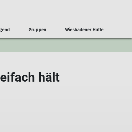
ugend
Gruppen
Wiesbadener Hütte
sgeschichte
Veröffentlichungen - Termine und Preise
Jugendvollversammlung
Ausrüstungslisten
Dokumente
schichte als pdf
Teilnahmebedingungen
e des Umbaus
Ausrüstungslisten
eifach hält
ichte der Sektion während der NS-
Satzungen
Kletterwand